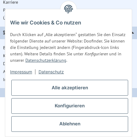
Karriere
Presse
Über uns
Wie wir Cookies & Co nutzen
SERVICE
Durch Klicken auf „Alle akzeptieren“ gestatten Sie den Einsatz
folgender Dienste auf unserer Website: Doofinder. Sie können
die Einstellung jederzeit ändern (Fingerabdruck-Icon links
Barrierefreiheitserklärung
unten). Weitere Details finden Sie unter
Konfigurieren
und in
Kontakt
unserer
Datenschutzerklärung
.
Datenschutz
AGB
Impressum
|
Datenschutz
Impressum
Alle akzeptieren
Konfigurieren
Ablehnen
* Alle Preise sind Nettopreise zzgl. Mehrwertsteuer und Versandkosten und ggf.
Nachnahmegebühren, wenn nicht anders beschrieben., zzgl.
Versand