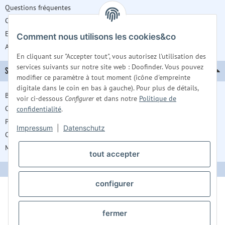
Questions fréquentes
Carrière
Espace Presse
Comment nous utilisons les cookies&co
A propos de nous
En cliquant sur "Accepter tout", vous autorisez l'utilisation des
services suivants sur notre site web : Doofinder. Vous pouvez
SERVICE
modifier ce paramètre à tout moment (icône d'empreinte
digitale dans le coin en bas à gauche). Pour plus de détails,
Barrierefreiheitserklärung
voir ci-dessous
Configurer
et dans notre
Politique de
Contact
confidentialité
.
Protection des données
Impressum
|
Datenschutz
CGV
Mentions légales
tout accepter
configurer
fermer